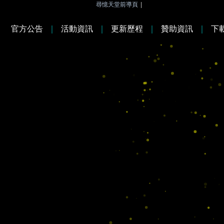
尋憶天堂前導頁
|