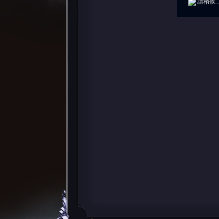
請稍候..