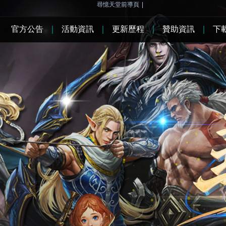
尋憶天堂前導頁
|