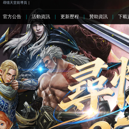
尋憶天堂前導頁
|