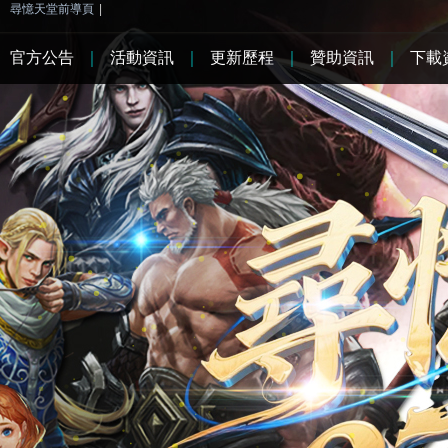
尋憶天堂前導頁
|