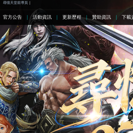
尋憶天堂前導頁
|