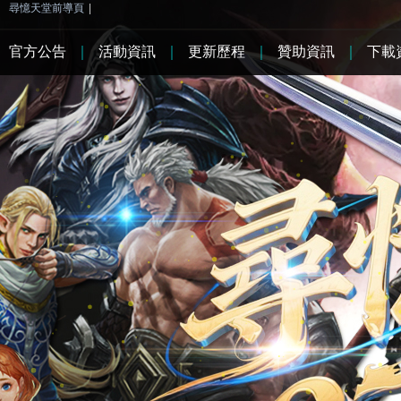
尋憶天堂前導頁
|