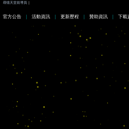
尋憶天堂前導頁
|