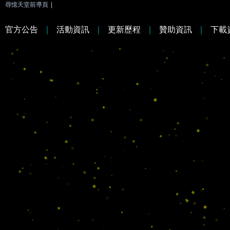
尋憶天堂前導頁
|