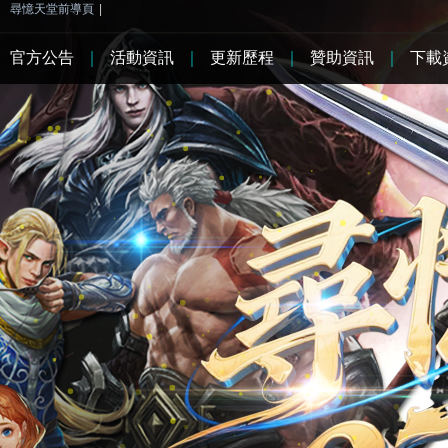
尋憶天堂前導頁
|