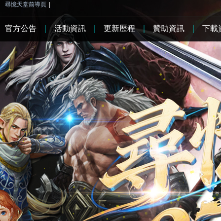
尋憶天堂前導頁
|