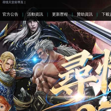
尋憶天堂前導頁
|