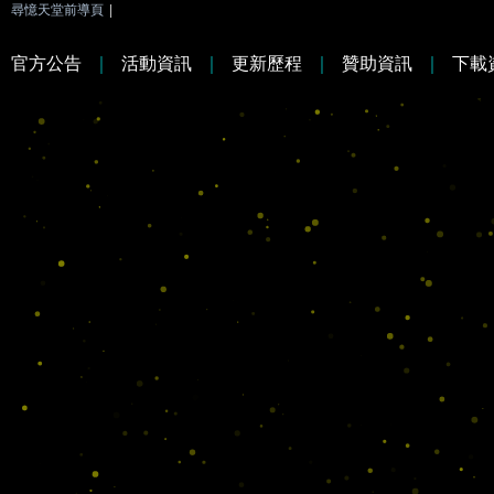
尋憶天堂前導頁
|