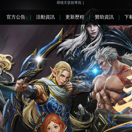
尋憶天堂前導頁
|