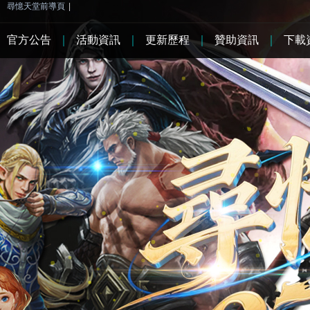
尋憶天堂前導頁
|