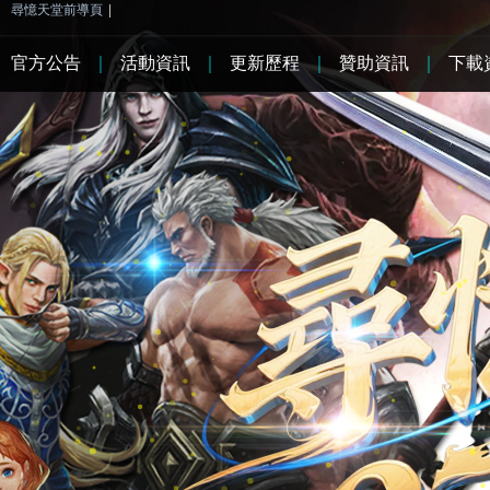
尋憶天堂前導頁
|