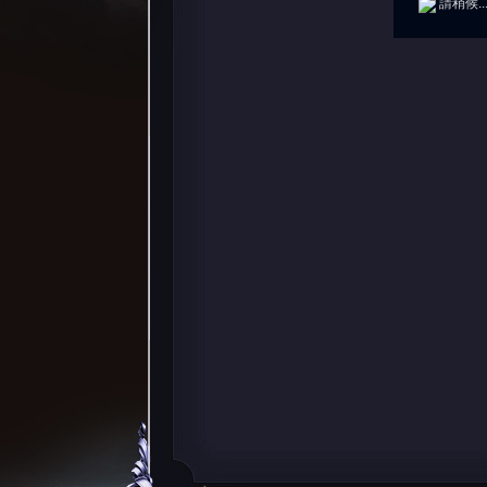
請稍候..