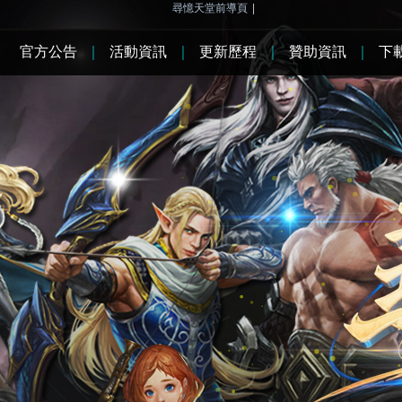
尋憶天堂前導頁
|