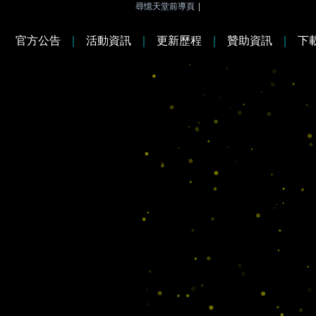
尋憶天堂前導頁
|