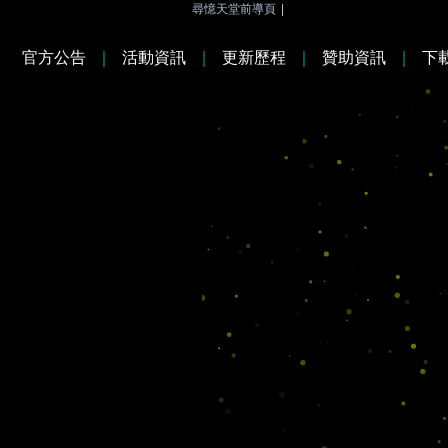
尋憶天堂前導頁
|