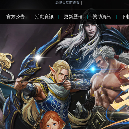
尋憶天堂前導頁
|