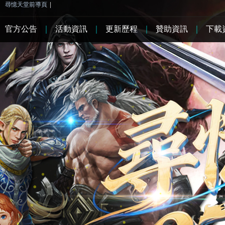
尋憶天堂前導頁
|