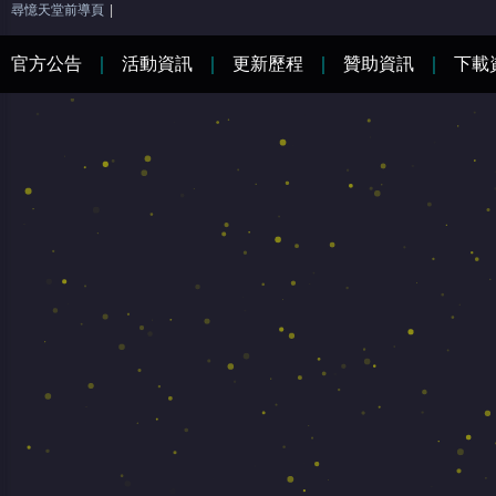
尋憶天堂前導頁
|