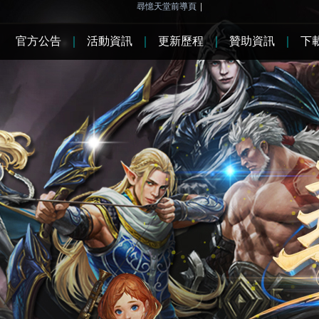
尋憶天堂前導頁
|