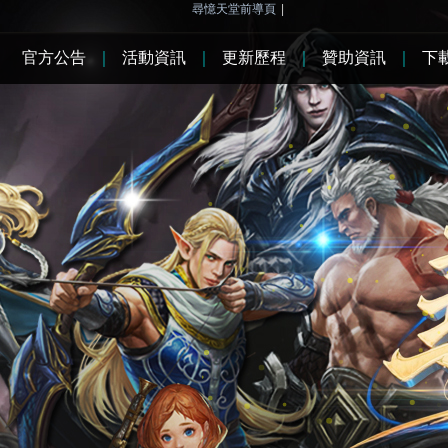
尋憶天堂前導頁
|