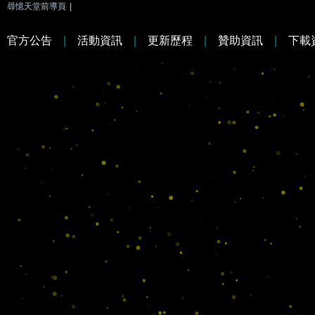
尋憶天堂前導頁
|