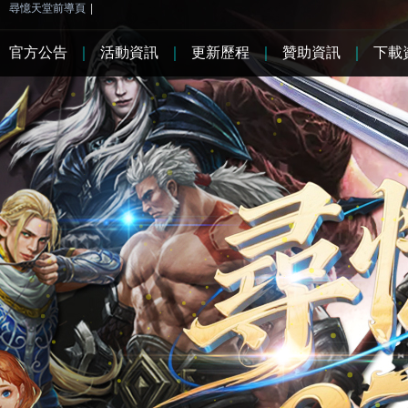
尋憶天堂前導頁
|