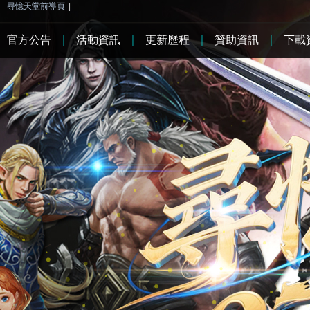
尋憶天堂前導頁
|