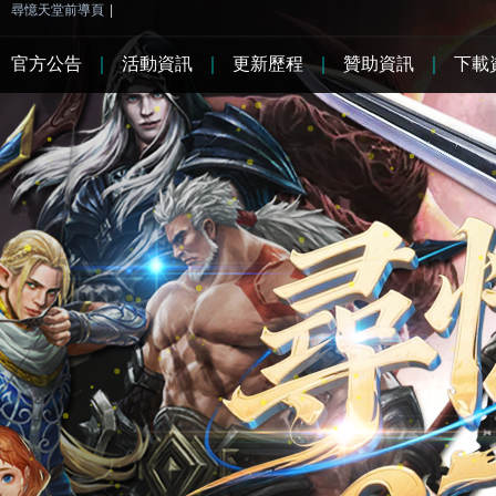
尋憶天堂前導頁
|