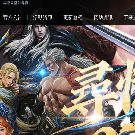
尋憶天堂前導頁
|