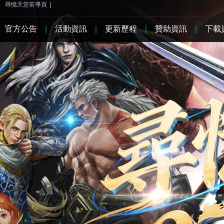
尋憶天堂前導頁
|