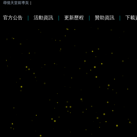
尋憶天堂前導頁
|