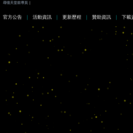
尋憶天堂前導頁
|