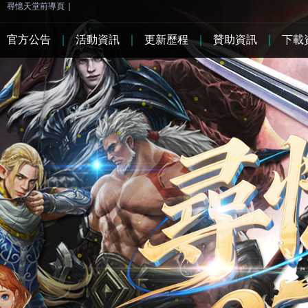
尋憶天堂前導頁
|