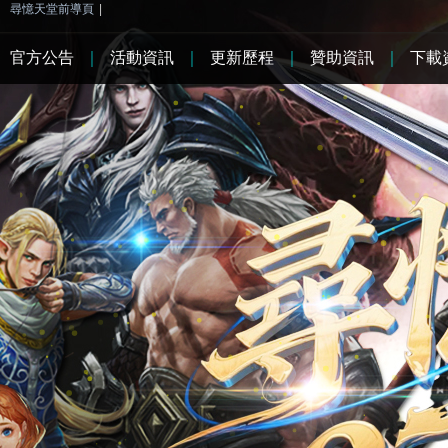
尋憶天堂前導頁
|