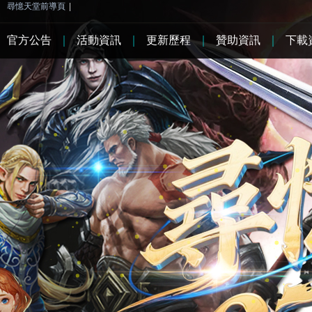
尋憶天堂前導頁
|