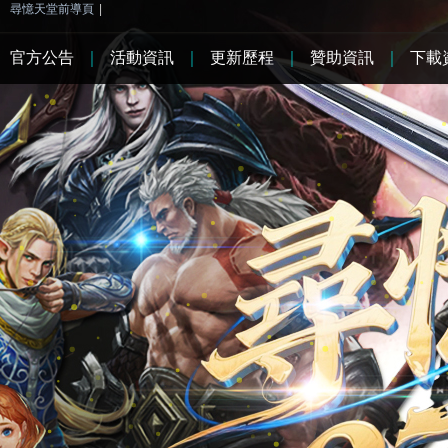
尋憶天堂前導頁
|