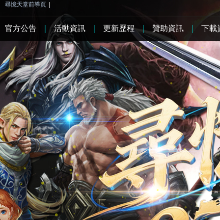
尋憶天堂前導頁
|