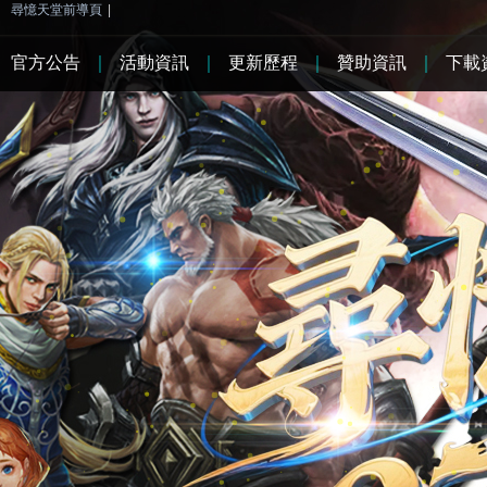
尋憶天堂前導頁
|