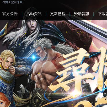
尋憶天堂前導頁
|