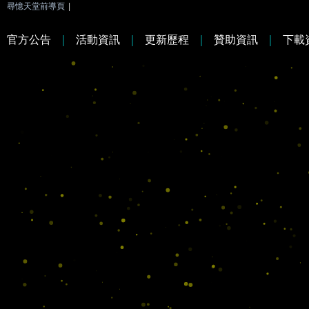
尋憶天堂前導頁
|