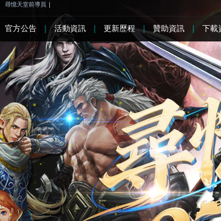
尋憶天堂前導頁
|