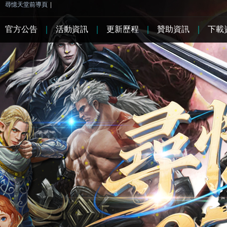
尋憶天堂前導頁
|