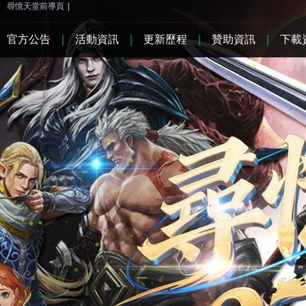
尋憶天堂前導頁
|