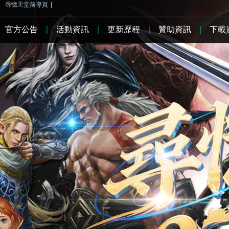
尋憶天堂前導頁
|