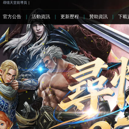
尋憶天堂前導頁
|