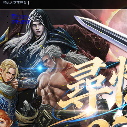
尋憶天堂前導頁
|