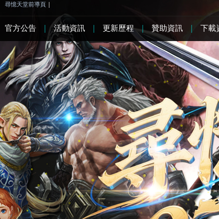
尋憶天堂前導頁
|