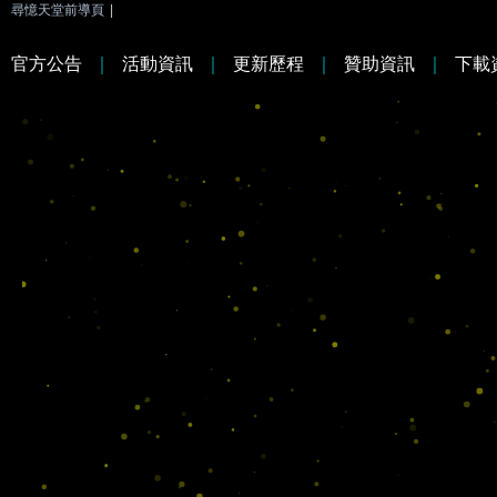
尋憶天堂前導頁
|