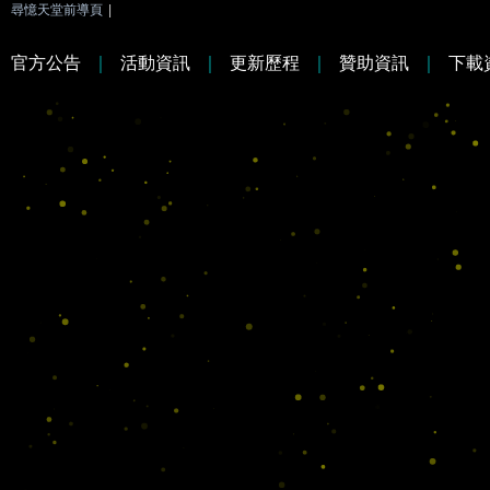
尋憶天堂前導頁
|