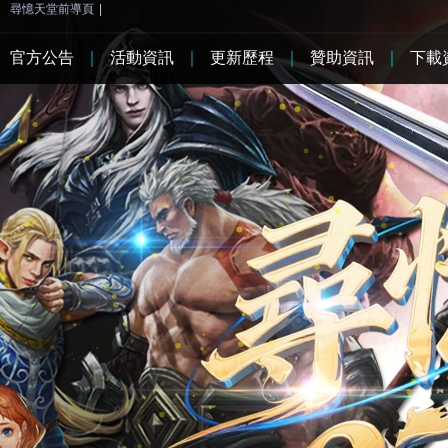
尋憶天堂前導頁
|