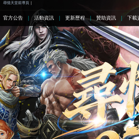
尋憶天堂前導頁
|